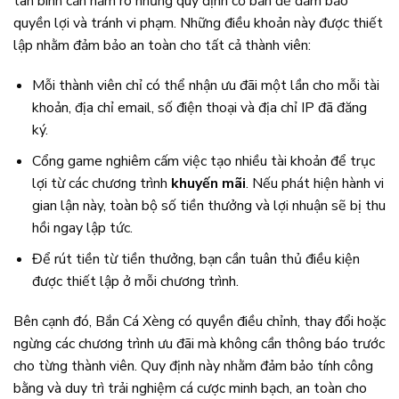
tân binh cần nắm rõ những quy định cơ bản để đảm bảo
quyền lợi và tránh vi phạm. Những điều khoản này được thiết
lập nhằm đảm bảo an toàn cho tất cả thành viên:
Mỗi thành viên chỉ có thể nhận ưu đãi một lần cho mỗi tài
khoản, địa chỉ email, số điện thoại và địa chỉ IP đã đăng
ký.
Cổng game nghiêm cấm việc tạo nhiều tài khoản để trục
lợi từ các chương trình
khuyến mãi
. Nếu phát hiện hành vi
gian lận này, toàn bộ số tiền thưởng và lợi nhuận sẽ bị thu
hồi ngay lập tức.
Để rút tiền từ tiền thưởng, bạn cần tuân thủ điều kiện
được thiết lập ở mỗi chương trình.
Bên cạnh đó, Bắn Cá Xèng có quyền điều chỉnh, thay đổi hoặc
ngừng các chương trình ưu đãi mà không cần thông báo trước
cho từng thành viên. Quy định này nhằm đảm bảo tính công
bằng và duy trì trải nghiệm cá cược minh bạch, an toàn cho