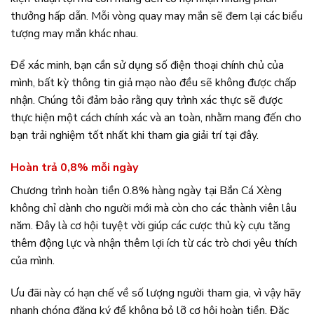
thưởng hấp dẫn. Mỗi vòng quay may mắn sẽ đem lại các biểu
tượng may mắn khác nhau.
Để xác minh, bạn cần sử dụng số điện thoại chính chủ của
mình, bất kỳ thông tin giả mạo nào đều sẽ không được chấp
nhận. Chúng tôi đảm bảo rằng quy trình xác thực sẽ được
thực hiện một cách chính xác và an toàn, nhằm mang đến cho
bạn trải nghiệm tốt nhất khi tham gia giải trí tại đây.
Hoàn trả 0,8% mỗi ngày
Chương trình hoàn tiền 0.8% hàng ngày tại Bắn Cá Xèng
không chỉ dành cho người mới mà còn cho các thành viên lâu
năm. Đây là cơ hội tuyệt vời giúp các cược thủ kỳ cựu tăng
thêm động lực và nhận thêm lợi ích từ các trò chơi yêu thích
của mình.
Ưu đãi này có hạn chế về số lượng người tham gia, vì vậy hãy
nhanh chóng đăng ký để không bỏ lỡ cơ hội hoàn tiền. Đặc