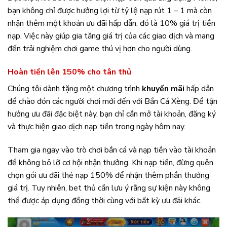
bạn không chỉ được hưởng lợi từ tỷ lệ nạp rút 1 – 1 mà còn
nhận thêm một khoản ưu đãi hấp dẫn, đó là 10% giá trị tiền
nạp. Việc này giúp gia tăng giá trị của các giao dịch và mang
đến trải nghiệm chơi game thú vị hơn cho người dùng.
Hoàn tiền lên 150% cho tân thủ
Chúng tôi dành tặng một chương trình
khuyến mãi
hấp dẫn
để chào đón các người chơi mới đến với Bắn Cá Xèng. Để tận
hưởng ưu đãi đặc biệt này, bạn chỉ cần mở tài khoản, đăng ký
và thực hiện giao dịch nạp tiền trong ngày hôm nay.
Tham gia ngay vào trò chơi bắn cá và nạp tiền vào tài khoản
để không bỏ lỡ cơ hội nhận thưởng. Khi nạp tiền, đừng quên
chọn gói ưu đãi thẻ nạp 150% để nhận thêm phần thưởng
giá trị. Tuy nhiên, bet thủ cần lưu ý rằng sự kiện này không
thể được áp dụng đồng thời cùng với bất kỳ ưu đãi khác.