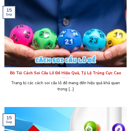
15
Sep
Bỏ Túi Cách Soi Cầu Lô Đề Hiệu Quả, Tỷ Lệ Trúng Cực Cao
Trang bị các cách soi cầu lô đề mang đến hiệu quả khả quan
trong [...]
15
Sep