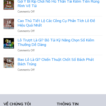
Mẹo
Gợi Ý Bí Kíp Chơi Nổ Hũ Thần Tài Kiếm Tiền Rủng
Đổi
Thưởng
16
Chơi
Thưởng
Rỉnh Về Túi
Lớn
Sep
Bắn
Chiếm
on
Comments Off
Cá
Trọn
Gợi
Hiệu
Lòng
Ý
Cao Thủ Tiết Lộ Các Công Cụ Phân Tích Lô Đề
Quả
Tin
16
Bí
–
Hiệu Quả Nhất
Bet
Sep
Kíp
Bí
Thủ
on
Comments Off
Chơi
Quyết
Cao
Nổ
Tăng
Thủ
Lô Trượt Là Gì? Bỏ Túi Kỹ Năng Chọn Số Kiếm
Hũ
Cơ
16
Tiết
Thần
Thưởng Dễ Dàng
Hội
Sep
Lộ
Tài
Thắng
on
Comments Off
Các
Kiếm
Lớn
Lô
Công
Tiền
Trượt
Bao Lô Là Gì? Chiến Thuật Chốt Số Bách Phát
Cụ
Rủng
16
Là
Phân
Bách Trúng
Rỉnh
Sep
Gì?
Tích
Về
on
Comments Off
Bỏ
Lô
Túi
Bao
Túi
Đề
Lô
Kỹ
Hiệu
Là
Năng
Quả
Gì?
Chọn
Nhất
Chiến
Số
Thuật
Kiếm
Chốt
Thưởng
Số
Dễ
VỀ CHÚNG TÔI
THÔNG TIN
Bách