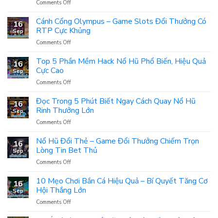
on
Comments Off
Chia
Sẻ
Cánh Cổng Olympus – Game Slots Đổi Thưởng Có
16
Top
RTP Cực Khủng
Sep
4
on
Comments Off
Tựa
Cánh
Game
Cổng
Top 5 Phần Mềm Hack Nổ Hũ Phổ Biến, Hiệu Quả
Nổ
16
Olympus
Hũ
Cực Cao
Sep
–
Nạp
on
Comments Off
Game
Tiền
Top
Slots
Bằng
5
Đọc Trong 5 Phút Biết Ngay Cách Quay Nổ Hũ
Đổi
SMS
16
Phần
Thưởng
Rinh Thưởng Lớn
Ngon,
Sep
Mềm
Có
Bổ,
on
Comments Off
Hack
RTP
Rẻ
Đọc
Nổ
Cực
Trong
Nổ Hũ Đổi Thẻ – Game Đổi Thưởng Chiếm Trọn
Hũ
Khủng
16
5
Phổ
Lòng Tin Bet Thủ
Sep
Phút
Biến,
on
Comments Off
Biết
Hiệu
Nổ
Ngay
Quả
Hũ
10 Mẹo Chơi Bắn Cá Hiệu Quả – Bí Quyết Tăng Cơ
Cách
Cực
16
Đổi
Quay
Hội Thắng Lớn
Cao
Sep
Thẻ
Nổ
on
Comments Off
–
Hũ
10
Game
Rinh