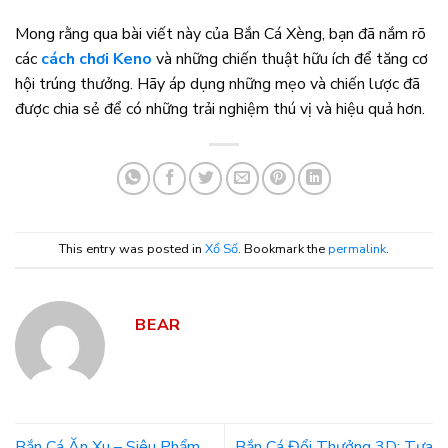
Mong rằng qua bài viết này của Bắn Cá Xèng, bạn đã nắm rõ
các
cách chơi Keno
và những chiến thuật hữu ích để tăng cơ
hội trúng thưởng. Hãy áp dụng những mẹo và chiến lược đã
được chia sẻ để có những trải nghiệm thú vị và hiệu quả hơn.
This entry was posted in
Xổ Số
. Bookmark the
permalink
.
BEAR
Bắn Cá Ăn Xu – Siêu Phẩm
Bắn Cá Đổi Thưởng 3D: Tựa