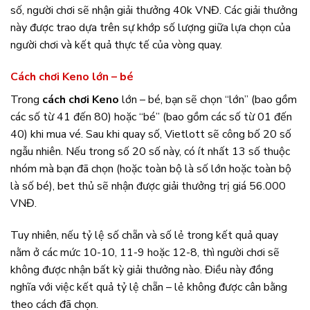
số, người chơi sẽ nhận giải thưởng 40k VNĐ. Các giải thưởng
này được trao dựa trên sự khớp số lượng giữa lựa chọn của
người chơi và kết quả thực tế của vòng quay.
Cách chơi Keno lớn – bé
Trong
cách chơi Keno
lớn – bé, bạn sẽ chọn “lớn” (bao gồm
các số từ 41 đến 80) hoặc “bé” (bao gồm các số từ 01 đến
40) khi mua vé. Sau khi quay số, Vietlott sẽ công bố 20 số
ngẫu nhiên. Nếu trong số 20 số này, có ít nhất 13 số thuộc
nhóm mà bạn đã chọn (hoặc toàn bộ là số lớn hoặc toàn bộ
là số bé), bet thủ sẽ nhận được giải thưởng trị giá 56.000
VNĐ.
Tuy nhiên, nếu tỷ lệ số chẵn và số lẻ trong kết quả quay
nằm ở các mức 10-10, 11-9 hoặc 12-8, thì người chơi sẽ
không được nhận bất kỳ giải thưởng nào. Điều này đồng
nghĩa với việc kết quả tỷ lệ chẵn – lẻ không được cân bằng
theo cách đã chọn.