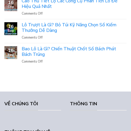
Cao Thủ Tiết Lộ Các Công Cụ Phân Tích Lô Đề
Quả
Tin
16
Bí
–
Hiệu Quả Nhất
Bet
Sep
Kíp
Bí
Thủ
on
Comments Off
Chơi
Quyết
Cao
Nổ
Tăng
Thủ
Lô Trượt Là Gì? Bỏ Túi Kỹ Năng Chọn Số Kiếm
Hũ
Cơ
16
Tiết
Thần
Thưởng Dễ Dàng
Hội
Sep
Lộ
Tài
Thắng
on
Comments Off
Các
Kiếm
Lớn
Lô
Công
Tiền
Trượt
Bao Lô Là Gì? Chiến Thuật Chốt Số Bách Phát
Cụ
Rủng
16
Là
Phân
Bách Trúng
Rỉnh
Sep
Gì?
Tích
Về
on
Comments Off
Bỏ
Lô
Túi
Bao
Túi
Đề
Lô
Kỹ
Hiệu
Là
Năng
Quả
Gì?
Chọn
Nhất
Chiến
Số
Thuật
Kiếm
Chốt
Thưởng
Số
Dễ
VỀ CHÚNG TÔI
THÔNG TIN
Bách
Dàng
Phát
Bách
Trúng