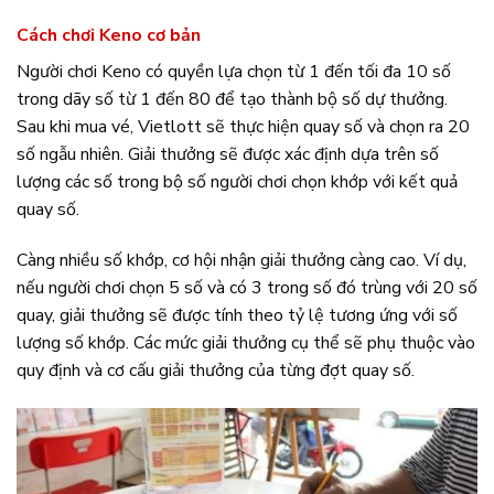
Cách chơi Keno cơ bản
Người chơi Keno có quyền lựa chọn từ 1 đến tối đa 10 số
trong dãy số từ 1 đến 80 để tạo thành bộ số dự thưởng.
Sau khi mua vé, Vietlott sẽ thực hiện quay số và chọn ra 20
số ngẫu nhiên. Giải thưởng sẽ được xác định dựa trên số
lượng các số trong bộ số người chơi chọn khớp với kết quả
quay số.
Càng nhiều số khớp, cơ hội nhận giải thưởng càng cao. Ví dụ,
nếu người chơi chọn 5 số và có 3 trong số đó trùng với 20 số
quay, giải thưởng sẽ được tính theo tỷ lệ tương ứng với số
lượng số khớp. Các mức giải thưởng cụ thể sẽ phụ thuộc vào
quy định và cơ cấu giải thưởng của từng đợt quay số.