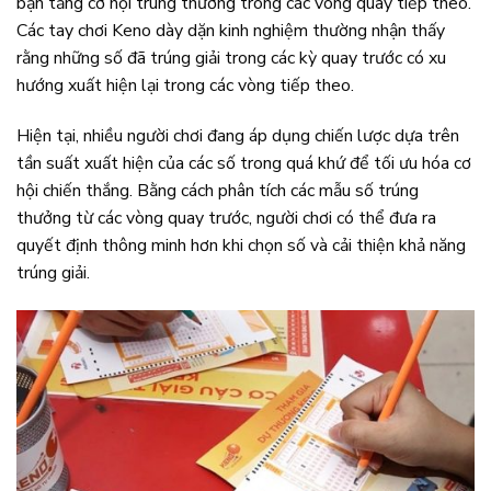
bạn tăng cơ hội trúng thưởng trong các vòng quay tiếp theo.
Các tay chơi Keno dày dặn kinh nghiệm thường nhận thấy
rằng những số đã trúng giải trong các kỳ quay trước có xu
hướng xuất hiện lại trong các vòng tiếp theo.
Hiện tại, nhiều người chơi đang áp dụng chiến lược dựa trên
tần suất xuất hiện của các số trong quá khứ để tối ưu hóa cơ
hội chiến thắng. Bằng cách phân tích các mẫu số trúng
thưởng từ các vòng quay trước, người chơi có thể đưa ra
quyết định thông minh hơn khi chọn số và cải thiện khả năng
trúng giải.