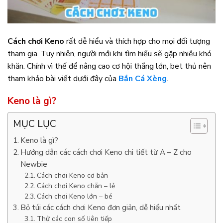
Cách chơi Keno
rất dễ hiểu và thích hợp cho mọi đối tượng
tham gia. Tuy nhiên, người mới khi tìm hiểu sẽ gặp nhiều khó
khăn. Chính vì thế để nâng cao cơ hội thắng lớn, bet thủ nên
tham khảo bài viết dưới đây của
Bắn Cá Xèng
.
Keno là gì?
MỤC LỤC
Keno là gì?
Hướng dẫn các cách chơi Keno chi tiết từ A – Z cho
Newbie
Cách chơi Keno cơ bản
Cách chơi Keno chẵn – lẻ
Cách chơi Keno lớn – bé
Bỏ túi các cách chơi Keno đơn giản, dễ hiểu nhất
Thử các con số liên tiếp