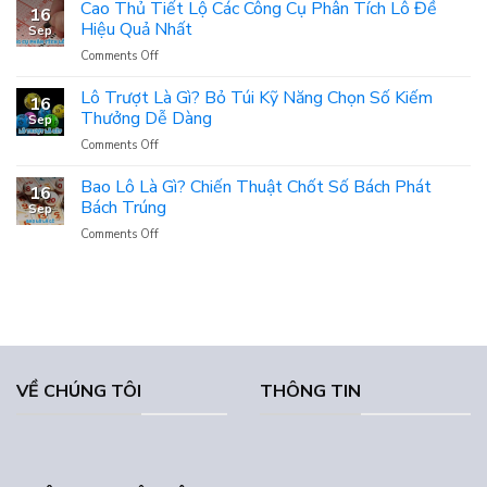
Ý
Cao Thủ Tiết Lộ Các Công Cụ Phân Tích Lô Đề
Quả
Tin
16
Bí
–
Hiệu Quả Nhất
Bet
Sep
Kíp
Bí
Thủ
on
Comments Off
Chơi
Quyết
Cao
Nổ
Tăng
Thủ
Lô Trượt Là Gì? Bỏ Túi Kỹ Năng Chọn Số Kiếm
Hũ
Cơ
16
Tiết
Thần
Thưởng Dễ Dàng
Hội
Sep
Lộ
Tài
Thắng
on
Comments Off
Các
Kiếm
Lớn
Lô
Công
Tiền
Trượt
Bao Lô Là Gì? Chiến Thuật Chốt Số Bách Phát
Cụ
Rủng
16
Là
Phân
Bách Trúng
Rỉnh
Sep
Gì?
Tích
Về
on
Comments Off
Bỏ
Lô
Túi
Bao
Túi
Đề
Lô
Kỹ
Hiệu
Là
Năng
Quả
Gì?
Chọn
Nhất
Chiến
Số
Thuật
Kiếm
Chốt
Thưởng
Số
Dễ
VỀ CHÚNG TÔI
THÔNG TIN
Bách
Dàng
Phát
Bách
Trúng