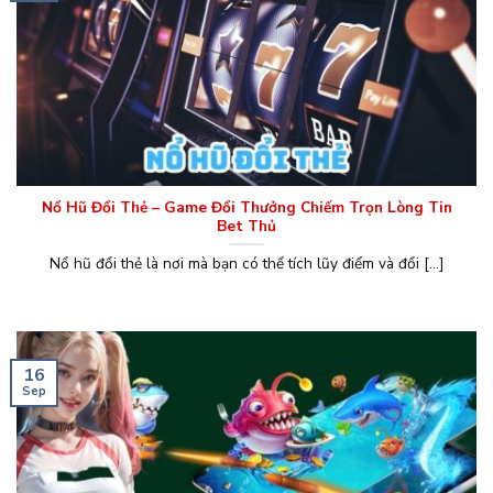
Nổ Hũ Đổi Thẻ – Game Đổi Thưởng Chiếm Trọn Lòng Tin
Bet Thủ
Nổ hũ đổi thẻ là nơi mà bạn có thể tích lũy điểm và đổi [...]
16
Sep