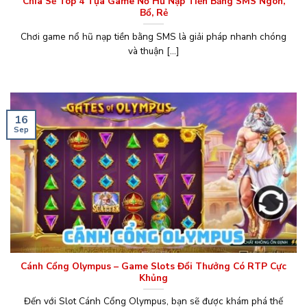
Chia Sẻ Top 4 Tựa Game Nổ Hũ Nạp Tiền Bằng SMS Ngon,
Bổ, Rẻ
Chơi game nổ hũ nạp tiền bằng SMS là giải pháp nhanh chóng
và thuận [...]
16
Sep
Cánh Cổng Olympus – Game Slots Đổi Thưởng Có RTP Cực
Khủng
Đến với Slot Cánh Cổng Olympus, bạn sẽ được khám phá thế