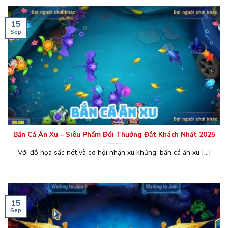
15
Sep
Bắn Cá Ăn Xu – Siêu Phẩm Đổi Thưởng Đắt Khách Nhất 2025
Với đồ họa sắc nét và cơ hội nhận xu khủng, bắn cá ăn xu [...]
15
Sep