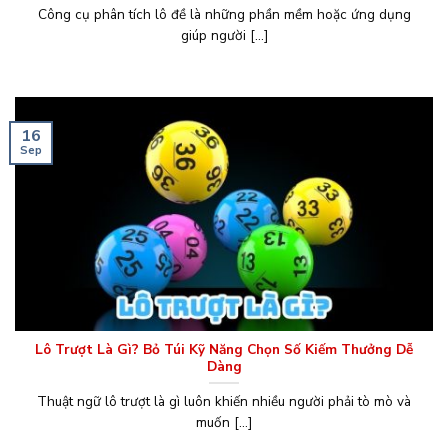
Công cụ phân tích lô đề là những phần mềm hoặc ứng dụng
giúp người [...]
16
Sep
Lô Trượt Là Gì? Bỏ Túi Kỹ Năng Chọn Số Kiếm Thưởng Dễ
Dàng
Thuật ngữ lô trượt là gì luôn khiến nhiều người phải tò mò và
muốn [...]