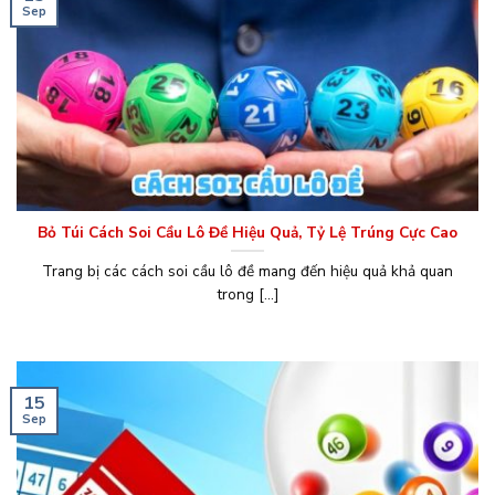
Sep
Bỏ Túi Cách Soi Cầu Lô Đề Hiệu Quả, Tỷ Lệ Trúng Cực Cao
Trang bị các cách soi cầu lô đề mang đến hiệu quả khả quan
trong [...]
15
Sep