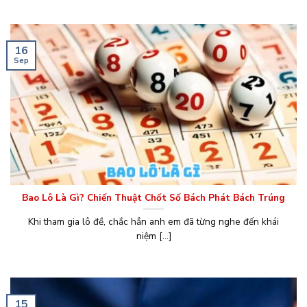
16
Sep
Bao Lô Là Gì? Chiến Thuật Chốt Số Bách Phát Bách Trúng
Khi tham gia lô đề, chắc hẳn anh em đã từng nghe đến khái
niệm [...]
15