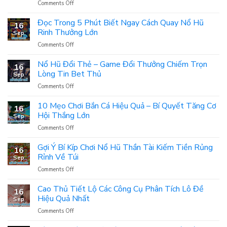
on
Comments Off
Game
Tiền
Top
Slots
Bằng
5
Đọc Trong 5 Phút Biết Ngay Cách Quay Nổ Hũ
Đổi
SMS
16
Phần
Thưởng
Rinh Thưởng Lớn
Ngon,
Sep
Mềm
Có
Bổ,
on
Comments Off
Hack
RTP
Rẻ
Đọc
Nổ
Cực
Trong
Nổ Hũ Đổi Thẻ – Game Đổi Thưởng Chiếm Trọn
Hũ
Khủng
16
5
Phổ
Lòng Tin Bet Thủ
Sep
Phút
Biến,
on
Comments Off
Biết
Hiệu
Nổ
Ngay
Quả
Hũ
10 Mẹo Chơi Bắn Cá Hiệu Quả – Bí Quyết Tăng Cơ
Cách
Cực
16
Đổi
Quay
Hội Thắng Lớn
Cao
Sep
Thẻ
Nổ
on
Comments Off
–
Hũ
10
Game
Rinh
Mẹo
Gợi Ý Bí Kíp Chơi Nổ Hũ Thần Tài Kiếm Tiền Rủng
Đổi
Thưởng
16
Chơi
Thưởng
Rỉnh Về Túi
Lớn
Sep
Bắn
Chiếm
on
Comments Off
Cá
Trọn
Gợi
Hiệu
Lòng
Ý
Cao Thủ Tiết Lộ Các Công Cụ Phân Tích Lô Đề
Quả
Tin
16
Bí
–
Hiệu Quả Nhất
Bet
Sep
Kíp
Bí
Thủ
on
Comments Off
Chơi
Quyết
Cao
Nổ
Tăng